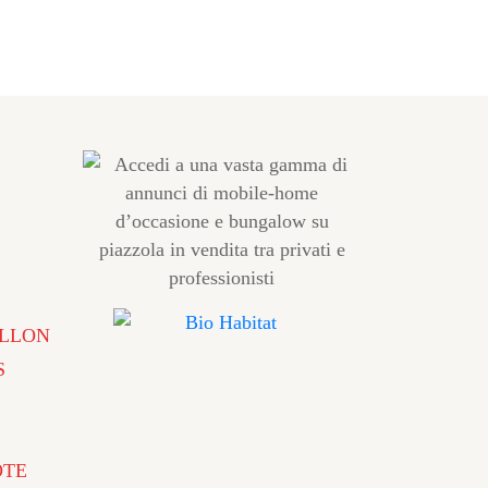
LLON
S
ÔTE