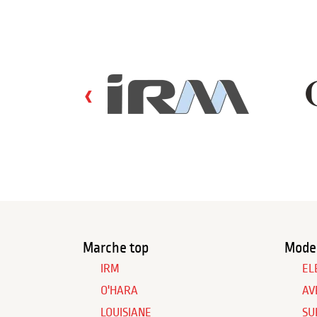
‹
Marche top
Model
IRM
EL
O'HARA
AV
LOUISIANE
SU