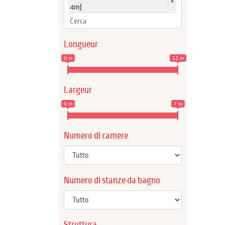
×
4m)
Longueur
0 m
13 m
Largeur
0 m
7 m
Numero di camere
Numero di stanze da bagno
Struttura