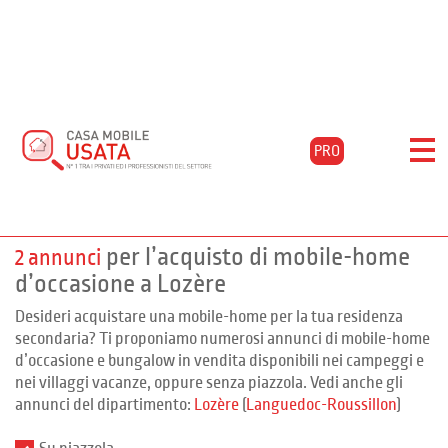
Home
Acquista
Languedoc-roussillon
Lozère
PRO
Filtra i risultati
Mobile-home Lozère
per l’acquisto di mobile-home
2 annunci
d’occasione a Lozère
Desideri acquistare una mobile-home per la tua residenza
secondaria? Ti proponiamo numerosi annunci di mobile-home
d’occasione e bungalow in vendita disponibili nei campeggi e
nei villaggi vacanze, oppure senza piazzola. Vedi anche gli
annunci del dipartimento:
Lozère
(
Languedoc-Roussillon
)