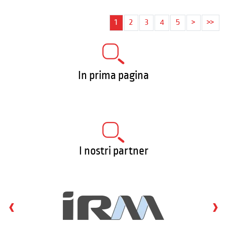
1
2
3
4
5
>
>>
In prima pagina
I nostri partner
‹
›