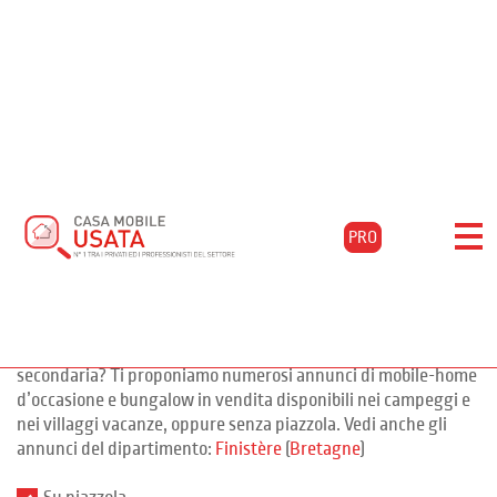
Home
Acquista
Bretagne
Finistère
Melgven
Filtra i risultati
Mobile-home Finistère
PRO
per l’acquisto di mobile-home
77 annunci
d’occasione a Finistère
Desideri acquistare una mobile-home per la tua residenza
secondaria? Ti proponiamo numerosi annunci di mobile-home
d’occasione e bungalow in vendita disponibili nei campeggi e
nei villaggi vacanze, oppure senza piazzola. Vedi anche gli
annunci del dipartimento:
Finistère
(
Bretagne
)