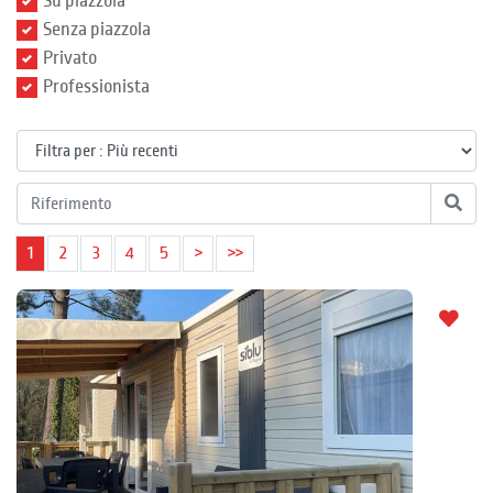
Su piazzola
Senza piazzola
Privato
Professionista
1
2
3
4
5
>
>>