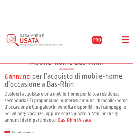
Home
Acquista
Alsace
Bas-rhin
Valle-di-campoloro
PRO
Filtra i risultati
Mobile-home Bas-Rhin
per l’acquisto di mobile-home
6 annunci
d’occasione a Bas-Rhin
Desideri acquistare una mobile-home per la tua residenza
secondaria? Ti proponiamo numerosi annunci di mobile-home
d’occasione e bungalow in vendita disponibili nei campeggi e
nei villaggi vacanze, oppure senza piazzola. Vedi anche gli
annunci del dipartimento:
Bas-Rhin
(
Alsace
)