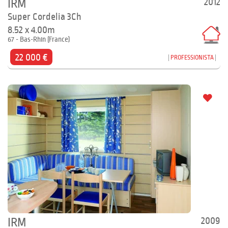
2012
IRM
Super Cordelia 3Ch
8.52 x 4.00m
67 - Bas-Rhin (France)
22 000 €
PROFESSIONISTA
2009
IRM