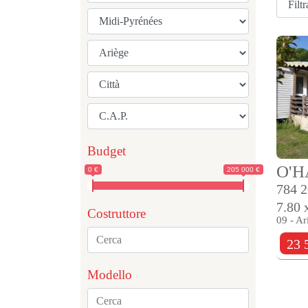
Budget
O'
0 €
205 000 €
784 
7.80 
Costruttore
09 - Ar
23 
Modello