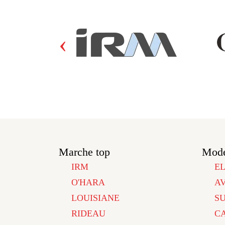
‹
Marche top
Mode
IRM
E
O'HARA
A
LOUISIANE
S
RIDEAU
C