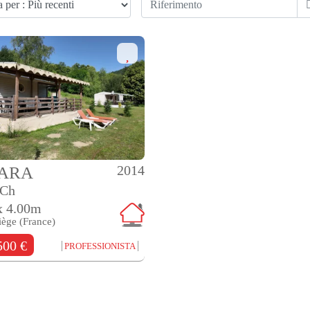
2014
HARA
2Ch
x 4.00m
iège (France)
500 €
PROFESSIONISTA