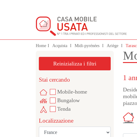
Home
Acquista
Midi-pyrénées
Ariège
Tarasc
Mo
Reinizializza i filtri
1 an
Stai cercando
Deside
Mobile-home
mobile
Bungalow
piazzo
Tenda
Localizzazione