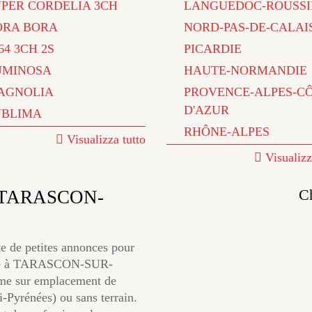
UPER CORDELIA 3CH
LANGUEDOC-ROUSSI
ORA BORA
NORD-PAS-DE-CALAI
64 3CH 2S
PICARDIE
UMINOSA
HAUTE-NORMANDIE
AGNOLIA
PROVENCE-ALPES-C
D'AZUR
UBLIMA
RHÔNE-ALPES
Visualizza tutto
Visualizz
C
n TARASCON-
e de petites annonces pour
iège à TARASCON-SUR-
me sur emplacement de
rénées) ou sans terrain.