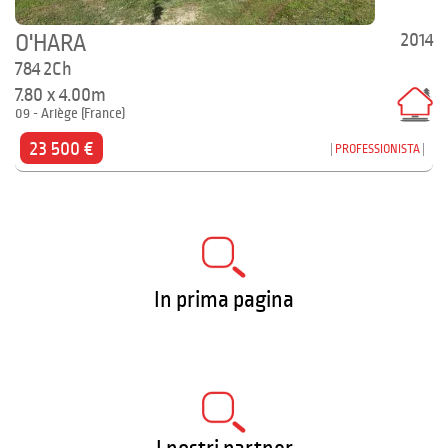
2014
O'HARA
784 2Ch
7.80 x 4.00m
09 - Ariège (France)
23 500 €
PROFESSIONISTA
In prima pagina