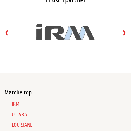
I nostri partner
‹
›
Marche top
IRM
O'HARA
LOUISIANE