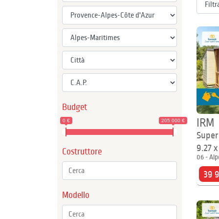
Budget
IRM
0 €
205 000 €
Super
9.27 
Costruttore
06 - Alp
39 
Modello