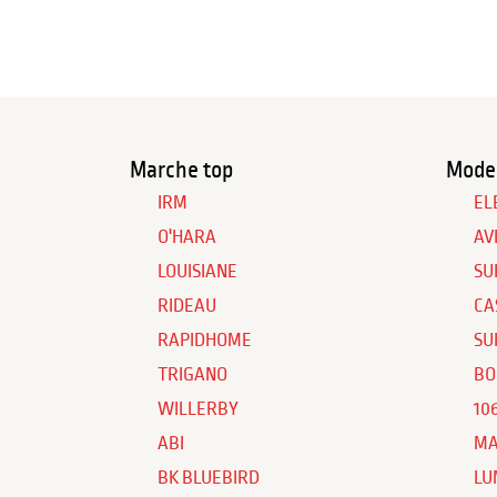
Marche top
Model
IRM
EL
O'HARA
AV
LOUISIANE
SU
RIDEAU
CA
RAPIDHOME
SU
TRIGANO
BO
WILLERBY
10
ABI
MA
BK BLUEBIRD
LU