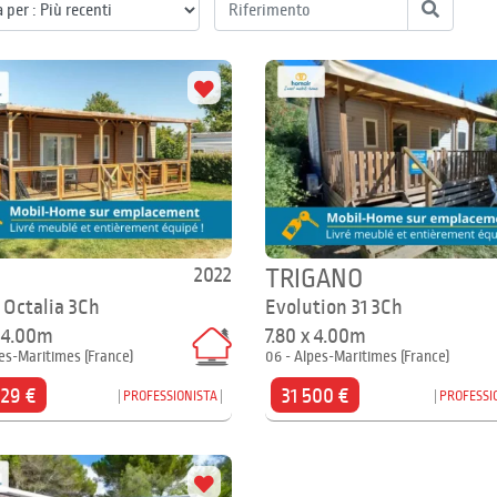
2022
TRIGANO
 Octalia 3Ch
Evolution 31 3Ch
x 4.00m
7.80 x 4.00m
es-Maritimes (France)
06 - Alpes-Maritimes (France)
929 €
31 500 €
PROFESSIONISTA
PROFESSI