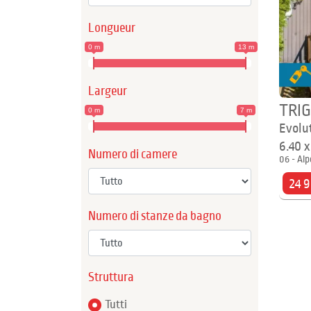
Longueur
0 m
13 m
Largeur
TRI
0 m
7 m
Evolu
6.40 
Numero di camere
06 - Alp
24 
Numero di stanze da bagno
Struttura
Tutti