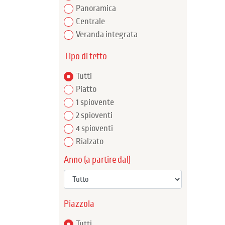
Panoramica
Centrale
Veranda integrata
Tipo di tetto
Tutti
Piatto
1 spiovente
2 spioventi
4 spioventi
Rialzato
Anno (a partire dal)
Piazzola
Tutti