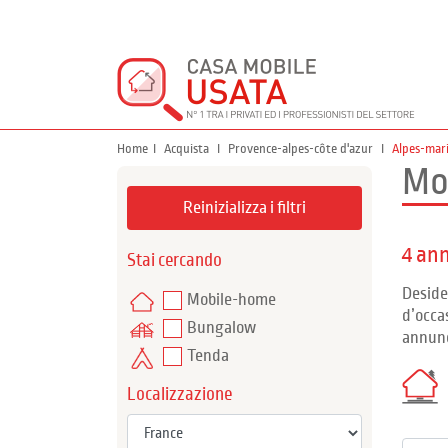
Home
Acquista
Provence-alpes-côte d'azur
Alpes-mar
Mo
Reinizializza i filtri
4 an
Stai cercando
Deside
Mobile-home
d’occa
Bungalow
annunc
Tenda
Localizzazione