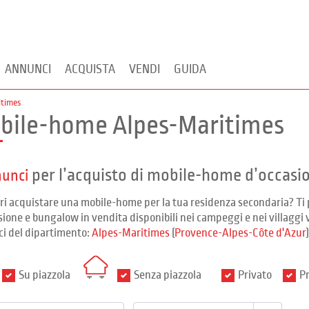
ANNUNCI
ACQUISTA
VENDI
GUIDA
itimes
bile-home Alpes-Maritimes
per l’acquisto di mobile-home d’occasi
nunci
ri acquistare una mobile-home per la tua residenza secondaria? 
sione e bungalow in vendita disponibili nei campeggi e nei villaggi 
i del dipartimento:
Alpes-Maritimes
(
Provence-Alpes-Côte d'Azur
)
Su piazzola
Senza piazzola
Privato
Pr