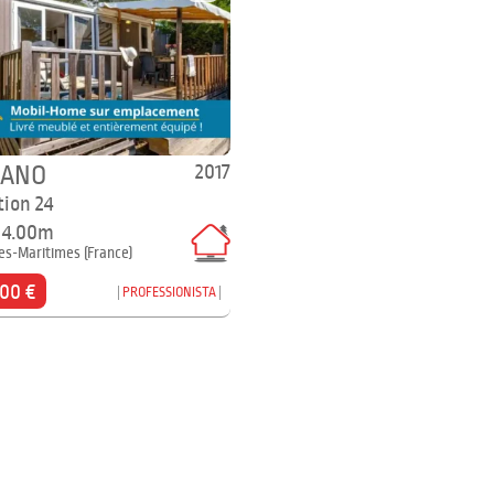
2017
GANO
tion 24
x 4.00m
es-Maritimes (France)
900 €
PROFESSIONISTA