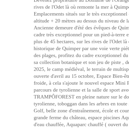
Devenez propriétaire au Domaine de l'Orange
rives de l'Odet là où remonte la mer à Quimp
Emplacements situés sur le très exceptionnel
altitude + 20 mètres au dessus du niveau de l
Ancienne demeure d'été des évêques de Quimp
cadre très exceptionnel pour un pied-à-terre 
plus de 45 hectares, sur les rives de l'Odet 
historique de Quimper par une voie verte pié
des plages, profitez du cadre exceptionnel du
sa collection botanique et son jeu de piste , 
2025, le camp médiéval, le terrain de multis
ouverte d'avril au 15 octobre, Espace Bien-
froide, à cela s'ajoute le nouvel espace Mini
parcours de tyrolienne et la salle de sport a
TRAMPÔFOREST en pleine nature sur le domai
tyrolienne, toboggan dans les arbres en toute
Golf, belle zone d'entraînement, école et cour
grande ferme du château, espace piscines Aqu
d'eau chauffée, Aquaparc chauffé ( ouvert du 