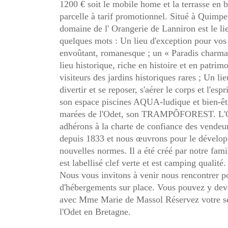
1200 € soit le mobile home et la terrasse en b
parcelle à tarif promotionnel. Situé à Quimper
domaine de l' Orangerie de Lanniron est le li
quelques mots : Un lieu d'exception pour vos 
envoûtant, romanesque ; un « Paradis charma
lieu historique, riche en histoire et en patri
visiteurs des jardins historiques rares ; Un li
divertir et se reposer, s'aérer le corps et l'e
son espace piscines AQUA-ludique et bien-être
marées de l'Odet, son TRAMPÔFOREST. L'Ora
adhérons à la charte de confiance des vende
depuis 1833 et nous œuvrons pour le développ
nouvelles normes. Il a été créé par notre fami
est labellisé clef verte et est camping qualit
Nous vous invitons à venir nous rencontrer po
d'hébergements sur place. Vous pouvez y deven
avec Mme Marie de Massol Réservez votre séj
l'Odet en Bretagne.