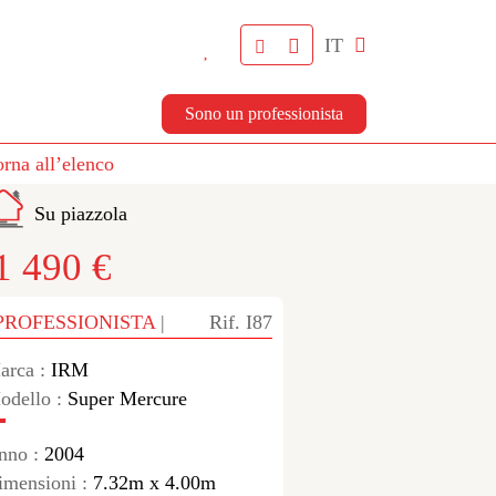
IT
Sono un professionista
orna all’elenco
Su piazzola
1 490 €
PROFESSIONISTA
|
Rif. I87
arca :
IRM
odello :
Super Mercure
nno :
2004
imensioni :
7.32m x 4.00m