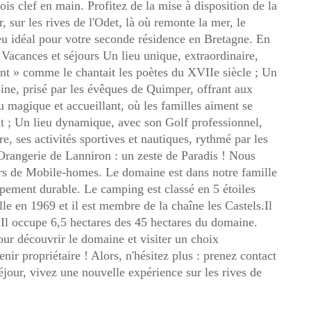
ois clef en main. Profitez de la mise à disposition de la
, sur les rives de l'Odet, là où remonte la mer, le
eu idéal pour votre seconde résidence en Bretagne. En
Vacances et séjours Un lieu unique, extraordinaire,
nt » comme le chantait les poètes du XVIIe siècle ; Un
moine, prisé par les évêques de Quimper, offrant aux
eu magique et accueillant, où les familles aiment se
sprit ; Un lieu dynamique, avec son Golf professionnel,
, ses activités sportives et nautiques, rythmé par les
ngerie de Lanniron : un zeste de Paradis ! Nous
urs de Mobile-homes. Le domaine est dans notre famille
ement durable. Le camping est classé en 5 étoiles
lle en 1969 et il est membre de la chaîne les Castels.Il
é. Il occupe 6,5 hectares des 45 hectares du domaine.
ur découvrir le domaine et visiter un choix
ir propriétaire ! Alors, n'hésitez plus : prenez contact
our, vivez une nouvelle expérience sur les rives de