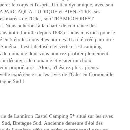
s'aérer le corps et l'esprit. Un lieu dynamique, avec son
s AQUAPARC AQUA-LUDIQUE et BIEN-ETRE, ses
par les marées de l'Odet, son TRAMPÔFOREST.
s ! Nous adhérons à la charte de confiance des
ns notre famille depuis 1833 et nous œuvrons pour le
en 5 étoiles nouvelles normes. Il a été créé par notre
unélia. Il est labellisé clef verte et est camping
es du domaine dont vous pourrez profiter pleinement.
ur découvrir le domaine et visiter un choix
ir propriétaire ! Alors, n'hésitez plus : prenez
velle expérience sur les rives de l'Odet en Cornouaille
etagne Sud !
ie de Lanniron Castel Camping 5* situé sur les rives
re Sud, Bretagne Sud. Ancienne demeure d'été des