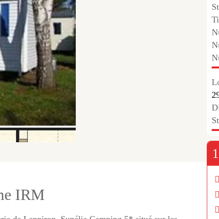
St
Ti
N
N
N
L
29
Di
S
1
ome IRM