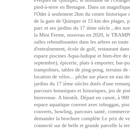
évêques de Quimper, le domaine de l'Oranger
pied-à-terre en Bretagne. Dans un magnifique p
l'Odet à seulement 2km du centre historique 
de la gare de Quimper et 15 km des plages, p
parc et ses jardins du 17 ième siècle , des n
la Mini Ferme, nouveau en 2020, le TRAMPÔ
salles rebondissantes dans les arbres en toute 
d'entraînement, école de golf, restaurant dan
espace piscines Aqua-ludique et bien-être de
septembre), épicerie, plats à emporter, bar-pu
trampolines, tables de ping-pong, terrains de 
location de vélos... pêche sur place en eau do
jardins du 17 ième siècles dotés d'une remar
parcours botaniques et historiques, jeu de pis
bienvenue. A bientôt. Départ en canoë, à 900
espace aquatique couvert avec toboggan, pis
couverts, bowling, parcours santé, commerces,
demander la brochure complète Le prix de ve
connecté sur de belle et grande parcelle la ter