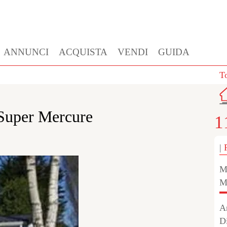
ANNUNCI
ACQUISTA
VENDI
GUIDA
T
 Super Mercure
1
|
M
M
A
D