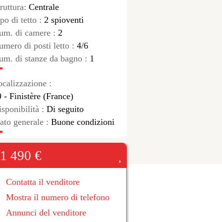
ruttura:
Centrale
po di tetto :
2 spioventi
um. di camere :
2
umero di posti letto :
4/6
um. di stanze da bagno :
1
ocalizzazione :
 - Finistère (France)
sponibilità :
Di seguito
tato generale :
Buone condizioni
1 490 €
Contatta il venditore
Mostra il numero di telefono
Annunci del venditore