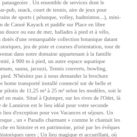
s, pataugeoire . Un ensemble de services dont le
bar-pub, snack, court de tennis, aire de jeux pour
rains de sports ( pétanque, volley, badminton...), mini-
ion de Canoë Kayack et paddle sur Place en libre
u douce ou eau de mer, ballades à pied et à vélo,
es dotés d'une remarquable collection botanique datant
toriques, jeu de piste et courses d'orientation, tour de
nvenue dans notre domaine appartenant à la famille
mité, à 900 m à pied, un autre espace aquatique
mmam, sauna, jacuzzi, Tennis couverts, bowling,
 pied. N'hésitez pas à nous demander la brochure
 home transporté installé connecté sur de belle et
ur pilotis de 11,25 m² à 25 m² selon les modèles, soit le
ef en main. Situé à Quimper, sur les rives de l'Odet, là
 de Lanniron est le lieu idéal pour votre seconde
 lieu d'exception pour vos Vacances et séjours. Un
nesque , un « Paradis charmant » comme le chantait les
iche en histoire et en patrimoine, prisé par les évêques
historiques rares ; Un lieu magique et accueillant, où