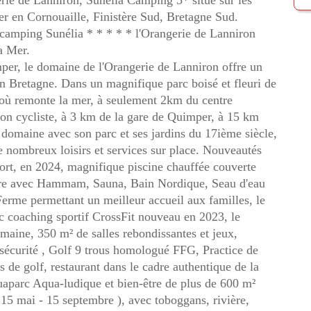
rie de Lanniron, Sunélia Camping 5* situé sur les
er en Cornouaille, Finistère Sud, Bretagne Sud.
 camping Sunélia * * * * * l'Orangerie de Lanniron
a Mer.
er, le domaine de l'Orangerie de Lanniron offre un
en Bretagne. Dans un magnifique parc boisé et fleuri de
là où remonte la mer, à seulement 2km du centre
ton cycliste, à 3 km de la gare de Quimper, à 15 km
 domaine avec son parc et ses jardins du 17ième siècle,
de nombreux loisirs et services sur place. Nouveautés
port, en 2024, magnifique piscine chauffée couverte
être avec Hammam, Sauna, Bain Nordique, Seau d'eau
 Ferme permettant un meilleur accueil aux familles, le
vec coaching sportif CrossFit nouveau en 2023, le
ne, 350 m² de salles rebondissantes et jeux,
 sécurité , Golf 9 trous homologué FFG, Practice de
s de golf, restaurant dans le cadre authentique de la
aparc Aqua-ludique et bien-être de plus de 600 m²
15 mai - 15 septembre ), avec toboggans, rivière,