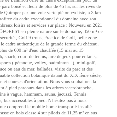
ie de Lanniron offre un cadre exceptionnel pour un
arc boisé et fleuri de plus de 45 ha, sur les rives de
de Quimper par une voie verte piéton cycliste, à 3 km
rofitez du cadre exceptionnel du domaine avec son
ombreux loisirs et services sur place : Nouveau en 2021
FOREST en pleine nature sur le domaine, 350 m² de
sécurité , Golf 9 trous, Practice de Golf, belle zone
s le cadre authentique de la grande ferme du château,
 plus de 600 m² d'eau chauffée (15 mai au 15
b, snack, court de tennis, aire de jeux pour enfants,
sports ( pétanque, volley, badminton...), mini-golf,
uce ou eau de mer, ballades, visite du parc et des
quable collection botanique datant du XIX ième siècle,
te et courses d'orientation. Nous vous souhaitons la
 m à pied parcours dans les arbres :accrobranche,
cine à vague, hammam, sauna, jacuzzi, Tennis
 bus accessibles à pied. N'hésitez pas à nous
nte comprend le mobile home transporté installé
rasse en bois classe 4 sur pilotis de 11,25 m² en sus