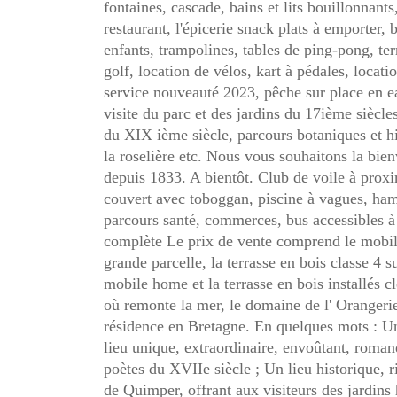
fontaines, cascade, bains et lits bouillonnant
restaurant, l'épicerie snack plats à emporter, 
enfants, trampolines, tables de ping-pong, ter
golf, location de vélos, kart à pédales, locat
service nouveauté 2023, pêche sur place en ea
visite du parc et des jardins du 17ième siècl
du XIX ième siècle, parcours botaniques et his
la roselière etc. Nous vous souhaitons la bie
depuis 1833. A bientôt. Club de voile à proxi
couvert avec toboggan, piscine à vagues, ha
parcours santé, commerces, bus accessibles à
complète Le prix de vente comprend le mobile
grande parcelle, la terrasse en bois classe 4 s
mobile home et la terrasse en bois installés cl
où remonte la mer, le domaine de l' Orangerie
résidence en Bretagne. En quelques mots : Un
lieu unique, extraordinaire, envoûtant, roma
poètes du XVIIe siècle ; Un lieu historique, r
de Quimper, offrant aux visiteurs des jardins 